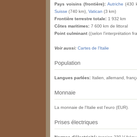
Pays voisins (frontière):
Autriche
(430 
Suisse
(740 km),
Vatican
(3 km)
Frontière terrestre totale:
1 932 km
Côtes maritimes:
7 600 km de littoral
Point culminant
((selon l'interprétation fr
Voir aussi:
Cartes de l'Italie
Population
Langues parlées:
Italien, allemand, franç
Monnaie
La monnaie de l'Italie est l'euro (EUR).
Prises électriques
Normes d'électricité:
tension 230 V fréq