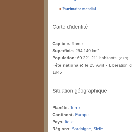
Patrimoine mondial
Carte d'identité
Capitale:
Rome
Superficie:
294 140 km²
Population:
60 221 211 habitants
(2009)
Fête nationale:
le 25 Avril - Libération d
1945
Situation géographique
Planète:
Terre
Continent:
Europe
Pays:
Italie
Régions:
Sardaigne
,
Sicile