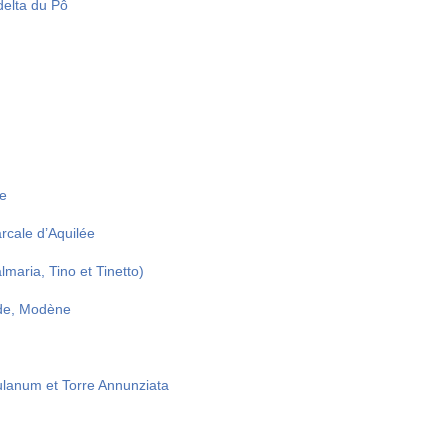
delta du Pô
ue
arcale d’Aquilée
lmaria, Tino et Tinetto)
nde, Modène
lanum et Torre Annunziata