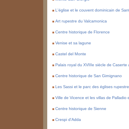
L'église et le couvent dominicain de Sa
Art rupestre du Valcamonica
Centre historique de Florence
Venise et sa lagune
Castel del Monte
Palais royal du XVIIIe siècle de Caserte 
Centre historique de San Gimignano
Les Sassi et le parc des églises rupestr
Ville de Vicence et les villas de Palladio
Centre historique de Sienne
Crespi d'Adda