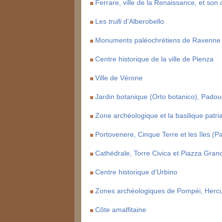
Ferrare, ville de la Renaissance, et son 
Les
trulli
d'Alberobello
Monuments paléochrétiens de Ravenne
Centre historique de la ville de Pienza
Ville de Vérone
Jardin botanique (Orto botanico), Pado
Zone archéologique et la basilique patri
Portovenere, Cinque Terre et les îles (Pa
Cathédrale, Torre Civica et Piazza Gra
Centre historique d’Urbino
Zones archéologiques de Pompéi, Hercu
Côte amalfitaine