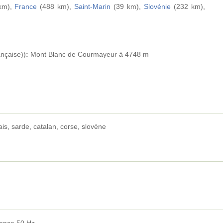
km),
France
(488 km),
Saint-Marin
(39 km),
Slovénie
(232 km),
ançaise))
:
Mont Blanc de Courmayeur à 4748 m
ais, sarde, catalan, corse, slovène
uence 50 Hz