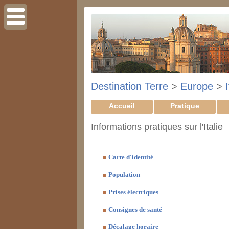
Destination Terre
>
Europe
>
I
Accueil
Pratique
Informations pratiques sur l'Italie
Carte d'identité
Population
Prises électriques
Consignes de santé
Décalage horaire