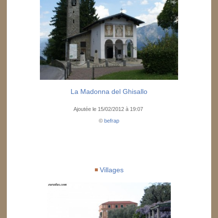
La Madonna del Ghisallo
Ajoutée le 15/02/2012 à 19:07
©
befrap
Villages