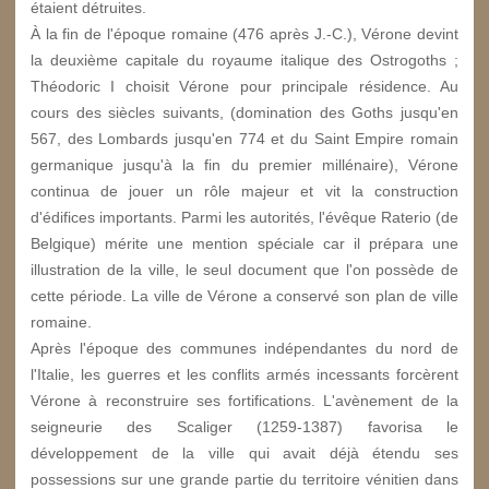
étaient détruites.
À la fin de l'époque romaine (476 après J.-C.), Vérone devint
la deuxième capitale du royaume italique des Ostrogoths ;
Théodoric I choisit Vérone pour principale résidence. Au
cours des siècles suivants, (domination des Goths jusqu'en
567, des Lombards jusqu'en 774 et du Saint Empire romain
germanique jusqu'à la fin du premier millénaire), Vérone
continua de jouer un rôle majeur et vit la construction
d'édifices importants. Parmi les autorités, l'évêque Raterio (de
Belgique) mérite une mention spéciale car il prépara une
illustration de la ville, le seul document que l'on possède de
cette période. La ville de Vérone a conservé son plan de ville
romaine.
Après l'époque des communes indépendantes du nord de
l'Italie, les guerres et les conflits armés incessants forcèrent
Vérone à reconstruire ses fortifications. L'avènement de la
seigneurie des Scaliger (1259-1387) favorisa le
développement de la ville qui avait déjà étendu ses
possessions sur une grande partie du territoire vénitien dans