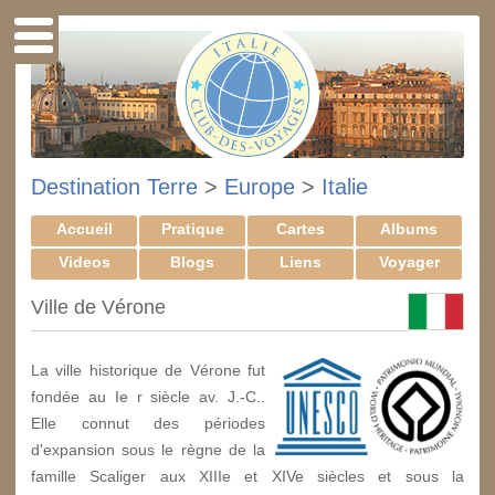
Destination Terre
>
Europe
>
Italie
Accueil
Pratique
Cartes
Albums
Videos
Blogs
Liens
Voyager
Ville de Vérone
La ville historique de Vérone fut
fondée au I
e
r
siècle av. J.-C..
Elle connut des périodes
d'expansion sous le règne de la
famille Scaliger aux XIII
e
et XIV
e
siècles et sous la