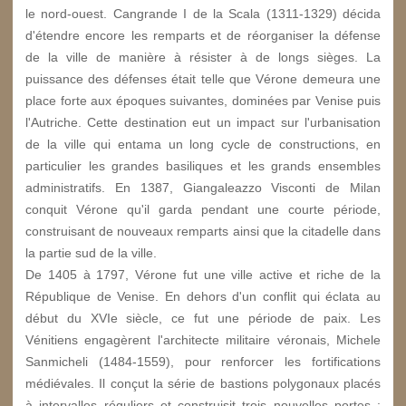
le nord-ouest. Cangrande I de la Scala (1311-1329) décida
d'étendre encore les remparts et de réorganiser la défense
de la ville de manière à résister à de longs sièges. La
puissance des défenses était telle que Vérone demeura une
place forte aux époques suivantes, dominées par Venise puis
l'Autriche. Cette destination eut un impact sur l'urbanisation
de la ville qui entama un long cycle de constructions, en
particulier les grandes basiliques et les grands ensembles
administratifs. En 1387, Giangaleazzo Visconti de Milan
conquit Vérone qu'il garda pendant une courte période,
construisant de nouveaux remparts ainsi que la citadelle dans
la partie sud de la ville.
De 1405 à 1797, Vérone fut une ville active et riche de la
République de Venise. En dehors d'un conflit qui éclata au
début du XVIe siècle, ce fut une période de paix. Les
Vénitiens engagèrent l'architecte militaire véronais, Michele
Sanmicheli (1484-1559), pour renforcer les fortifications
médiévales. Il conçut la série de bastions polygonaux placés
à intervalles réguliers et construisit trois nouvelles portes :