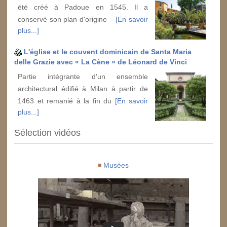
été créé à Padoue en 1545. Il a
conservé son plan d'origine –
[En savoir
plus...]
L'église et le couvent dominicain de Santa Maria
delle Grazie avec « La Cène » de Léonard de Vinci
Partie intégrante d'un ensemble
architectural édifié à Milan à partir de
1463 et remanié à la fin du
[En savoir
plus...]
Sélection vidéos
Musées