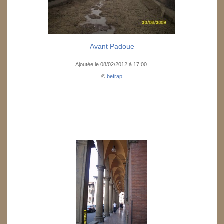
Avant Padoue
Ajoutée le 08/02/2012 à 17:00
©
befrap