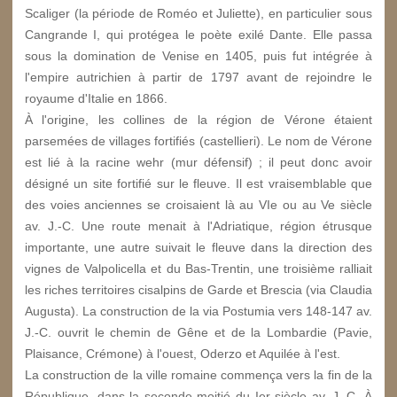
Scaliger (la période de Roméo et Juliette), en particulier sous
Cangrande I, qui protégea le poète exilé Dante. Elle passa
sous la domination de Venise en 1405, puis fut intégrée à
l'empire autrichien à partir de 1797 avant de rejoindre le
royaume d'Italie en 1866.
À l'origine, les collines de la région de Vérone étaient
parsemées de villages fortifiés (castellieri). Le nom de Vérone
est lié à la racine wehr (mur défensif) ; il peut donc avoir
désigné un site fortifié sur le fleuve. Il est vraisemblable que
des voies anciennes se croisaient là au VIe ou au Ve siècle
av. J.-C. Une route menait à l'Adriatique, région étrusque
importante, une autre suivait le fleuve dans la direction des
vignes de Valpolicella et du Bas-Trentin, une troisième ralliait
les riches territoires cisalpins de Garde et Brescia (via Claudia
Augusta). La construction de la via Postumia vers 148-147 av.
J.-C. ouvrit le chemin de Gêne et de la Lombardie (Pavie,
Plaisance, Crémone) à l'ouest, Oderzo et Aquilée à l'est.
La construction de la ville romaine commença vers la fin de la
République, dans la seconde moitié du Ier siècle av. J.-C. À