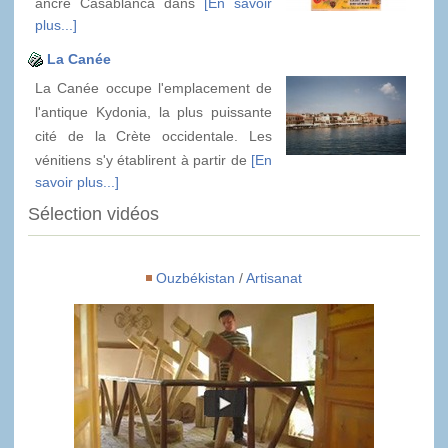
ancré Casablanca dans
[En savoir
plus...]
La Canée
La Canée occupe l'emplacement de
l'antique Kydonia, la plus puissante
cité de la Crète occidentale. Les
vénitiens s'y établirent à partir de
[En
savoir plus...]
Sélection vidéos
Ouzbékistan
/
Artisanat