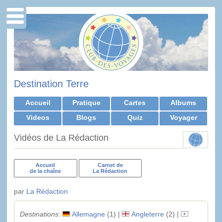
Destination Terre
Accueil
Pratique
Cartes
Albums
Videos
Blogs
Quiz
Voyager
Vidéos de La Rédaction
Accueil
Carnet de
de la chaîne
La Rédaction
par
La Rédaction
Destinations
:
Allemagne
(1) |
Angleterre
(2) |