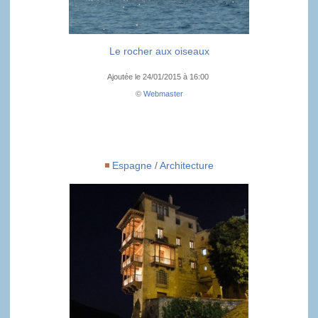
Le rocher aux oiseaux
Ajoutée le 24/01/2015 à 16:00
©
Webmaster
Espagne
/
Architecture