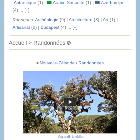
Antarctique
(1) |
Arabie Saoudite
(1) |
Azerbaïdjan
(4) ...
[+]
Rubriques
:
Archéologie
(9) |
Architecture
(3) |
Art
(1) |
Artisanat
(9) |
Budapest
(4) ...
[+]
Accueil > Randonnées
Nouvelle-Zélande
/
Randonnées
Agrandir la vidéo