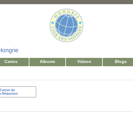
Hongrie
Cartes
Albums
Videos
Blogs
Carnet de
a Rédaction