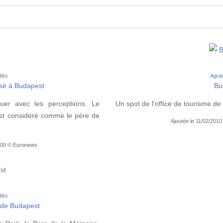
B
idéo
Agran
osé à Budapest
Bu
ouer avec les perceptions. Le
Un spot de l'office de tourisme de
 est considéré comme le père de
Ajoutée le 11/02/2010
6:00 © Euronews
st
idéo
s de Budapest