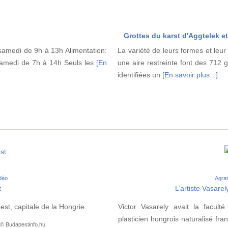
Grottes du karst d'Aggtelek e
samedi de 9h à 13h Alimentation:
La variété de leurs formes et leu
 samedi de 7h à 14h Seuls les
[En
une aire restreinte font des 712 
identifiées un
[En savoir plus...]
st
idéo
Agran
t
L’artiste Vasare
est, capitale de la Hongrie.
Victor Vasarely avait la facult
plasticien hongrois naturalisé fr
 © Budapestinfo.hu