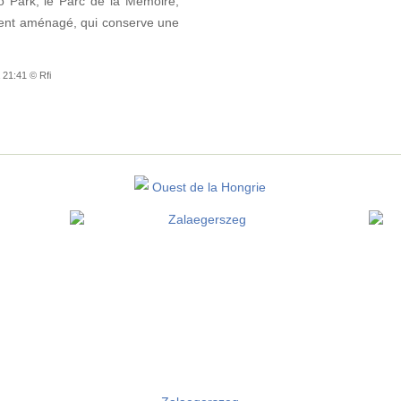
Park, le Parc de la Mémoire,
ent aménagé, qui conserve une
 21:41 © Rfi
Ouest de la Hongrie