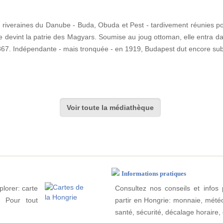
lles riveraines du Danube - Buda, Obuda et Pest - tardivement réunies p
e devint la patrie des Magyars. Soumise au joug ottoman, elle entra da
1867. Indépendante - mais tronquée - en 1919, Budapest dut encore su
Voir toute la médiathèque
Informations pratiques
plorer: carte
Consultez nos conseils et infos 
e. Pour tout
partir en Hongrie: monnaie, météo, 
santé, sécurité, décalage horaire, 