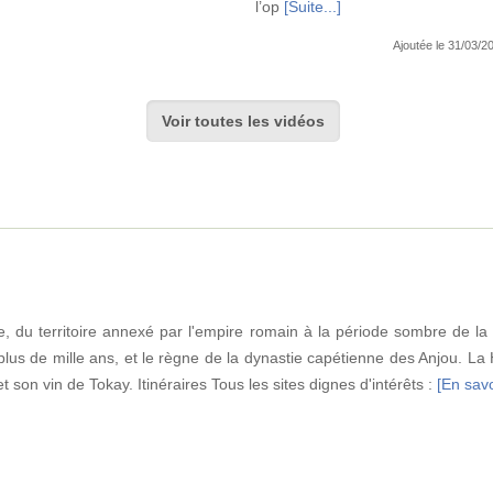
l’op
[Suite...]
Ajoutée le 31/03/
Voir toutes les vidéos
ue, du territoire annexé par l'empire romain à la période sombre de la
 plus de mille ans, et le règne de la dynastie capétienne des Anjou. La
son vin de Tokay. Itinéraires Tous les sites dignes d'intérêts :
[En savo