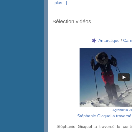
plus...]
Sélection vidéos
Antarctique
/
Carn
Agrandir la v
Stéphanie Gicquel a traversé 
Stéphanie Gicquel a traversé le conti