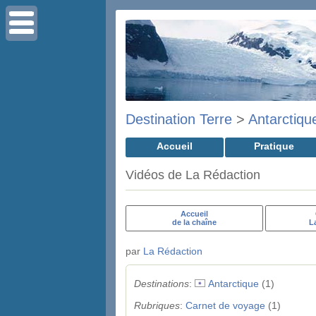
Destination Terre
>
Antarctiqu
Accueil
Pratique
Vidéos de La Rédaction
Accueil
de la chaîne
L
par
La Rédaction
Destinations
:
Antarctique
(1)
Rubriques
:
Carnet de voyage
(1)