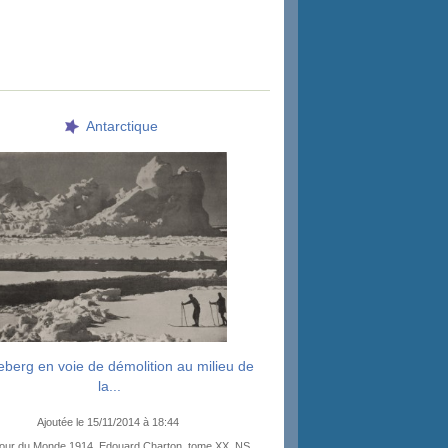
Antarctique
eberg en voie de démolition au milieu de
la...
Ajoutée le 15/11/2014 à 18:44
our du Monde 1914, Edouard Charton, tome XX, NS,