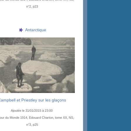
n°2, p23
Antarctique
ampbell et Priestley sur les glaçons
Ajoutée le 31/01/2015 à 23:00
our du Monde 1914, Edouard Charton, tome XX, NS,
n°3, p25