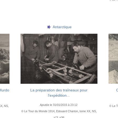
Antarctique
 Murdo
La préparation des traîneaux pour
C
l'expédition...
Ajoutée le 31/01/2015 à 23:12
XX, NS,
© Le T
© Le Tour du Monde 1914, Edouard Charton, tome XX, NS,
n°3, p36