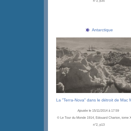
n°3, p35
Antarctique
La "Terra-Nova" dans le détroit de Mac
Ajoutée le 15/11/2014 à 17:59
© Le Tour du Monde 1914, Edouard Charton, tome 
n°2, p13