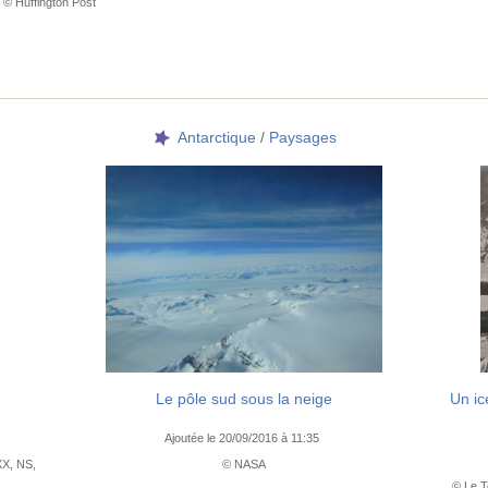
 © Huffington Post
Antarctique
/
Paysages
Le pôle sud sous la neige
Un ic
Ajoutée le 20/09/2016 à 11:35
XX, NS,
© NASA
© Le T