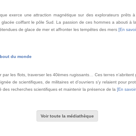
tique exerce une attraction magnétique sur des explorateurs prêts à 
ta glacée coiffant le pôle Sud. La passion de ces hommes a abouti à l
s étendues de glace de mer et affronter les tempêtes des mers
[En savoir
u bout du monde
ler par les flots, traverser les 40èmes rugissants… Ces terres n’abritent
ée de scientifiques, de militaires et d’ouvriers s’y relaient pour prot
té des recherches scientifiques et maintenir la présence de la
[En savoir
Voir toute la médiathèque