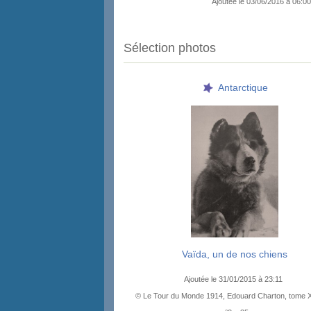
Ajoutée le 03/06/2016 à 06:00
Sélection photos
Antarctique
Vaïda, un de nos chiens
Ajoutée le 31/01/2015 à 23:11
© Le Tour du Monde 1914, Edouard Charton, tome 