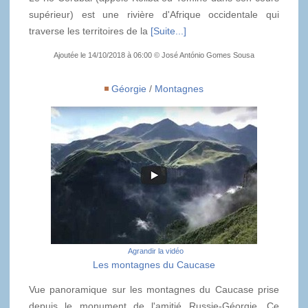
supérieur) est une rivière d'Afrique occidentale qui
traverse les territoires de la
[Suite...]
Ajoutée le 14/10/2018 à 06:00 © José António Gomes Sousa
Géorgie
/
Montagnes
Agrandir la vidéo
Les montagnes du Caucase
Vue panoramique sur les montagnes du Caucase prise
depuis le monument de l'amitié Russie-Géorgie. Ce