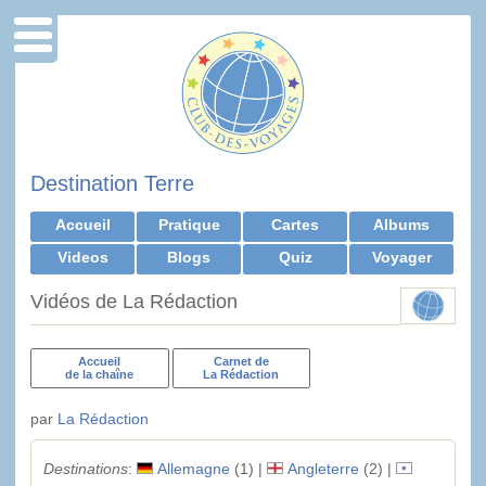
Destination Terre
Accueil
Pratique
Cartes
Albums
Videos
Blogs
Quiz
Voyager
Vidéos de La Rédaction
Accueil
Carnet de
de la chaîne
La Rédaction
par
La Rédaction
Destinations
:
Allemagne
(1) |
Angleterre
(2) |