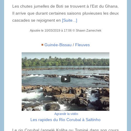
Les chutes jumelles de Boti se trouvent à l'Est du Ghana.
Il arrive que durant certaines saisons pluvieuses les deux
cascades se rejoignent en
[Suite...]
Ajoutée le 10/03/2019 à 17:06 © Shawn Zamechek
Guinée-Bissau
/
Fleuves
Agrandir la vidéo
Les rapides du Rio Corubal à Saltinho
Le rio Corubal (appelé Koliba ou Tominé dans son cours