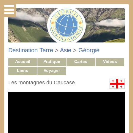
Destination Terre
>
Asie
>
Géorgie
Accueil
Pratique
Cartes
Videos
Liens
Voyager
Les montagnes du Caucase