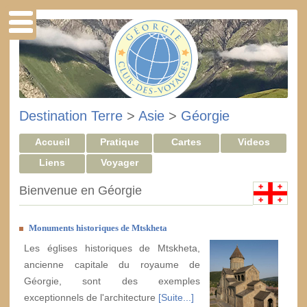
Destination Terre
>
Asie
>
Géorgie
Accueil
Pratique
Cartes
Videos
Liens
Voyager
Bienvenue en Géorgie
Monuments historiques de Mtskheta
Les églises historiques de Mtskheta,
ancienne capitale du royaume de
Géorgie, sont des exemples
exceptionnels de l'architecture
[Suite...]