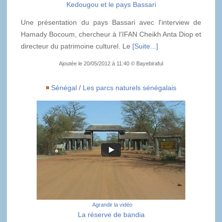
Kedougou et le pays Bassari
Une présentation du pays Bassari avec l'interview de
Hamady Bocoum, chercheur à l'IFAN Cheikh Anta Diop et
directeur du patrimoine culturel. Le
[Suite...]
Ajoutée le 20/05/2012 à 11:40 © Bayebiraful
Sénégal
/
Les parcs naturels sénégalais
Agrandir la vidéo
La réserve de bandia