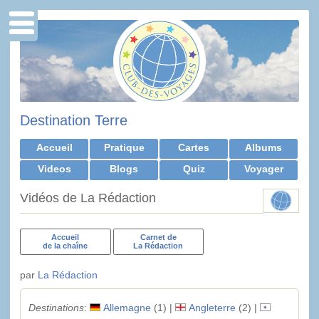
Destination Terre
Accueil
Pratique
Cartes
Albums
Videos
Blogs
Quiz
Voyager
Vidéos de La Rédaction
Accueil
Carnet de
de la chaîne
La Rédaction
par
La Rédaction
Destinations
:
Allemagne
(1) |
Angleterre
(2) |