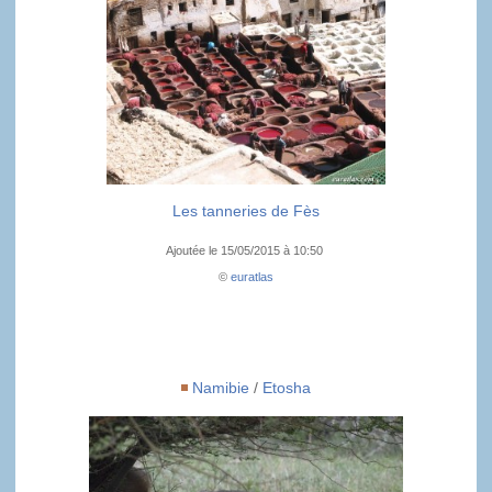
Les tanneries de Fès
Ajoutée le 15/05/2015 à 10:50
©
euratlas
Namibie
/
Etosha