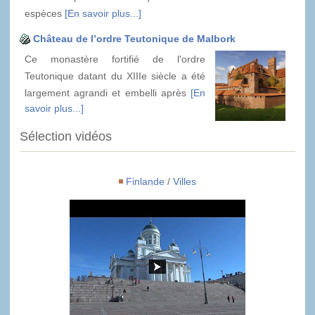
espèces
[En savoir plus...]
Château de l’ordre Teutonique de Malbork
Ce monastère fortifié de l'ordre
Teutonique datant du XIIIe siècle a été
largement agrandi et embelli après
[En
savoir plus...]
Sélection vidéos
Finlande
/
Villes