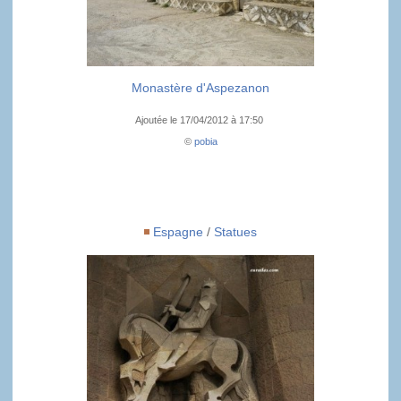
Monastère d'Aspezanon
Ajoutée le 17/04/2012 à 17:50
©
pobia
Espagne
/
Statues