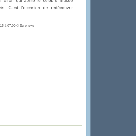
el Biron qui abrite le célèbre musée
s. C'est l'occasion de redécouvrir
2015 à 07:00 © Euronews