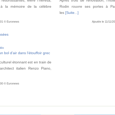
resortissantes, Mère Thérésa,
Après trois de rénovation, l’hôt
à la mémoire de la célèbre
Rodin rouvre ses portes à Pari
les
[Suite...]
7:01 © Euronews
Ajoutée le 11/11/
sées
idéo
 bol d’air dans l'étouffoir grec
culturel étonnant est en train de
rchitect italien Renzo Piano,
6:00 © Euronews