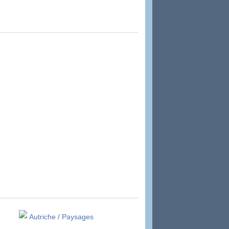
Autriche
/
Paysages