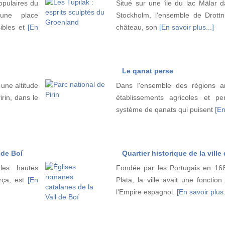
opulaires du
Situé sur une île du lac Mälar d
 une place
Stockholm, l'ensemble de Drott
sibles et
[En
château, son
[En savoir plus...]
Le qanat perse
une altitude
Dans l'ensemble des régions ar
rin, dans le
établissements agricoles et p
système de qanats qui puisent
[En
 de Boí
Quartier historique de la vill
 les hautes
Fondée par les Portugais en 168
rça, est
[En
Plata, la ville avait une fonctio
l'Empire espagnol.
[En savoir plus.