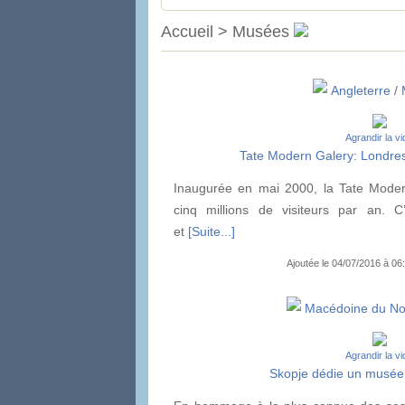
Accueil > Musées
Angleterre
/
Agrandir la v
Tate Modern Galery: Londres
Inaugurée en mai 2000, la Tate Moder
cinq millions de visiteurs par an. 
et
[Suite...]
Ajoutée le 04/07/2016 à 0
Macédoine du No
Agrandir la v
Skopje dédie un musée