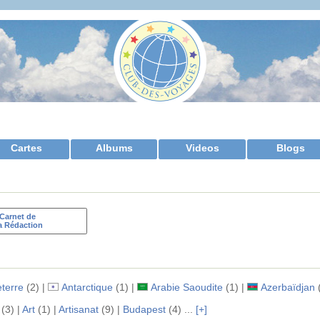
Cartes
Albums
Videos
Blogs
Carnet de
a Rédaction
terre
(2) |
Antarctique
(1) |
Arabie Saoudite
(1) |
Azerbaïdjan
(
(3) |
Art
(1) |
Artisanat
(9) |
Budapest
(4) ...
[+]