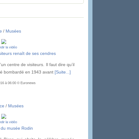
ie
/
Musées
dir la vidéo
siteurs renaît de ses cendres
n centre de visiteurs. Il faut dire qu’il
 été bombardé en 1943 avant
[Suite...]
2016 à 06:00 © Euronews
ce
/
Musées
dir la vidéo
 du musée Rodin