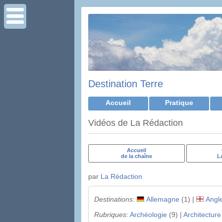
Destination Terre
Accueil
Pratique
Vidéos de La Rédaction
Accueil
de la chaîne
L
par
La Rédaction
Destinations
:
Allemagne
(1) |
Angle
Rubriques
:
Archéologie
(9) |
Architecture