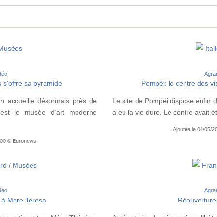
Musées
Ital
idéo
Agran
 s'offre sa pyramide
Pompéi: le centre des vi
n accueille désormais près de
Le site de Pompéi dispose enfin d’u
C’est le musée d’art moderne
a eu la vie dure. Le centre avait
Ajoutée le 04/05/
6:00 © Euronews
rd
/
Musées
Fran
idéo
Agran
 à Mère Teresa
Réouverture