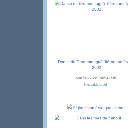
Danse du Drummmagué. Iférouane fév
2002
Ajoutée le 20/04/2005 à 16:53
©
Assalek Ibrahim
Afghanistan
/
Vie quotidienne