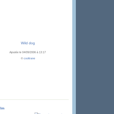
Wild dog
Ajoutée le 04/09/2006 à 13:17
©
cooltrane
olm