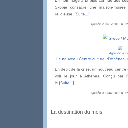
En hommage à la plus connue des ses 
Skopje consacre une maison-musée 
religieuse,
[Suite...]
Ajoutée le 07/12/2015 à 0
Grèce
/
Mu
Agrandir la v
Le nouveau Centre culturel d’Athènes, un
En dépit de la crise, un nouveau centre 
voir le jour à Athènes. Conçu par l'a
le
[Suite...]
Ajoutée le 14/07/2015 à 0
La destination du mois