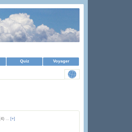
Quiz
Voyager
4) ...
[+]