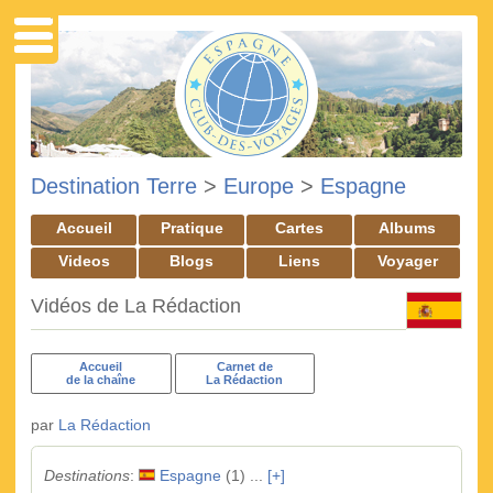
Destination Terre
>
Europe
>
Espagne
Accueil
Pratique
Cartes
Albums
Videos
Blogs
Liens
Voyager
Vidéos de La Rédaction
Accueil
Carnet de
de la chaîne
La Rédaction
par
La Rédaction
Destinations
:
Espagne
(1) ...
[+]