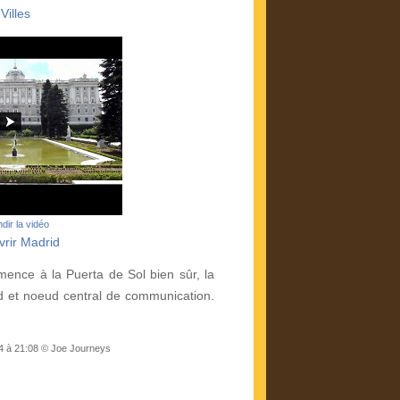
Villes
dir la vidéo
rir Madrid
ence à la Puerta de Sol bien sûr, la
d et noeud central de communication.
14 à 21:08 © Joe Journeys