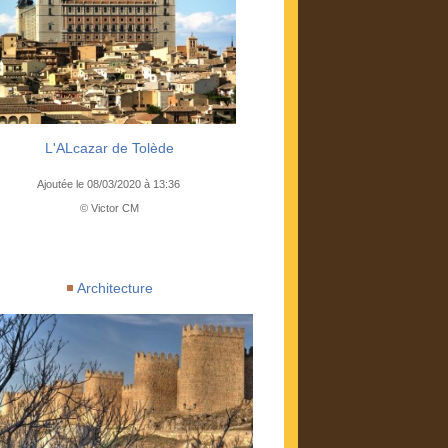
L'ALcazar de Tolède
Ajoutée le 08/03/2020 à 13:36
© Victor CM
Architecture