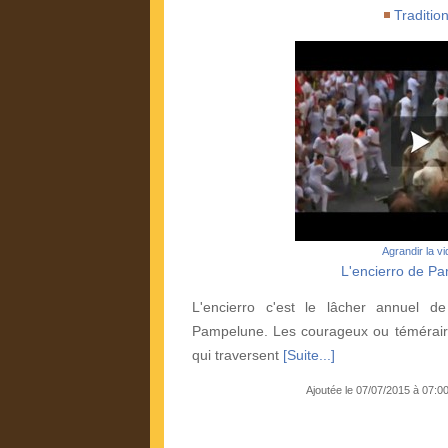
Traditio
Agrandir la v
L'encierro de P
L'encierro c'est le lâcher annuel 
Pampelune. Les courageux ou téméraire
qui traversent
[Suite...]
Ajoutée le 07/07/2015 à 07:0