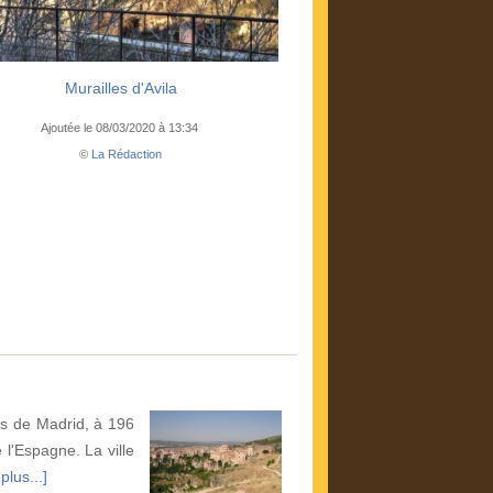
Murailles d'Avila
Ajoutée le 08/03/2020 à 13:34
©
La Rédaction
s de Madrid, à 196
 l'Espagne. La ville
plus...]