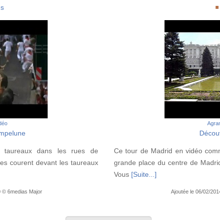
ns
idéo
Agran
ampelune
Découv
de taureaux dans les rues de
Ce tour de Madrid en vidéo comm
s courent devant les taureaux
grande place du centre de Madri
Vous
[Suite...]
0 © 6medias Major
Ajoutée le 06/02/20