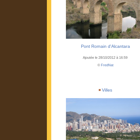
Pont Romain d'Alcantara
Ajoutée le 28/10/2012 à 16:59
©
FredNat
Villes