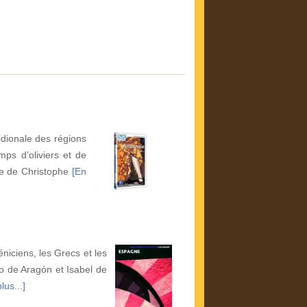
idionale des régions
ps d’oliviers et de
ie de Christophe
[En
éniciens, les Grecs et les
o de Aragón et Isabel de
lus...]