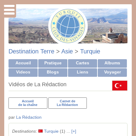
Destination Terre
>
Asie
>
Turquie
Accueil
Pratique
Cartes
Albums
Videos
Blogs
Liens
Voyager
Vidéos de La Rédaction
Accueil
Carnet de
de la chaîne
La Rédaction
par
La Rédaction
Destinations
:
Turquie
(1) ...
[+]