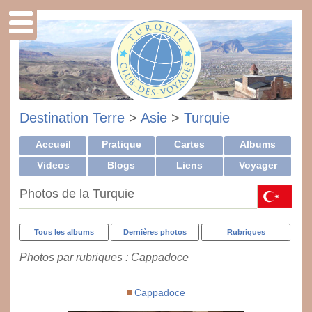
Destination Terre
>
Asie
>
Turquie
Accueil
Pratique
Cartes
Albums
Videos
Blogs
Liens
Voyager
Photos de la Turquie
Tous les albums
Dernières photos
Rubriques
Photos par rubriques : Cappadoce
Cappadoce