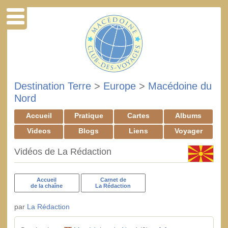
Destination Terre
>
Europe
>
Macédoine du
Nord
Accueil
Pratique
Cartes
Albums
Videos
Blogs
Liens
Voyager
Vidéos de La Rédaction
Accueil
Carnet de
de la chaîne
La Rédaction
par
La Rédaction