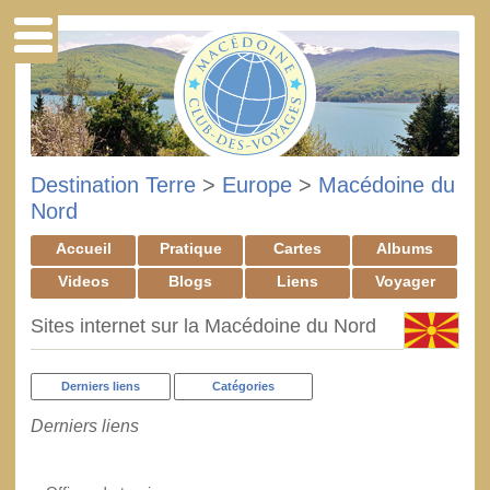
Destination Terre
>
Europe
>
Macédoine du
Nord
Accueil
Pratique
Cartes
Albums
Videos
Blogs
Liens
Voyager
Sites internet sur la Macédoine du Nord
Derniers liens
Catégories
Derniers liens