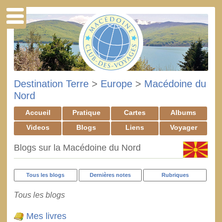
Destination Terre
>
Europe
>
Macédoine du
Nord
Accueil
Pratique
Cartes
Albums
Videos
Blogs
Liens
Voyager
Blogs sur la Macédoine du Nord
Tous les blogs
Dernières notes
Rubriques
Tous les blogs
Mes livres