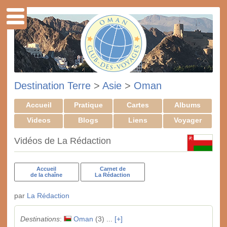
Destination Terre
>
Asie
>
Oman
Accueil
Pratique
Cartes
Albums
Videos
Blogs
Liens
Voyager
Vidéos de La Rédaction
Accueil
Carnet de
de la chaîne
La Rédaction
par
La Rédaction
Destinations
:
Oman
(3) ...
[+]