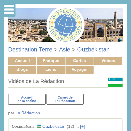
Destination Terre
>
Asie
>
Ouzbékistan
Accueil
Pratique
Cartes
Videos
Blogs
Liens
Voyager
Vidéos de La Rédaction
Accueil
Carnet de
de la chaîne
La Rédaction
par
La Rédaction
Destinations
:
Ouzbékistan
(12) ...
[+]