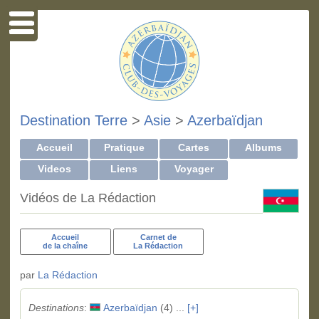
Destination Terre
>
Asie
>
Azerbaïdjan
Accueil
Pratique
Cartes
Albums
Videos
Liens
Voyager
Vidéos de La Rédaction
Accueil
Carnet de
de la chaîne
La Rédaction
par
La Rédaction
Destinations
:
Azerbaïdjan
(4) ...
[+]