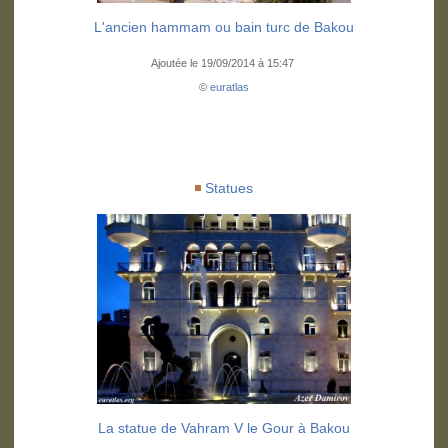
L'ancien hammam ou bain turc de Bakou
Ajoutée le 19/09/2014 à 15:47
©
euratlas
Statues
La statue de Vahram V le Gour à Bakou