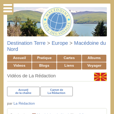
Destination Terre
>
Europe
>
Macédoine du
Nord
Accueil
Pratique
Cartes
Albums
Videos
Blogs
Liens
Voyager
Vidéos de La Rédaction
Accueil
Carnet de
de la chaîne
La Rédaction
par
La Rédaction