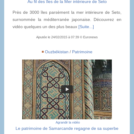
Au fil des îles de la Mer intérieure de Seto
Près de 3000 îles parsèment la mer intérieure de Seto,
surnommée la méditerranée japonaise. Découvrez en
vidéo quelques un des plus beaux
[Suite...]
Ajoutée le 24/02/2015 à 07:39 © Euronews
Ouzbékistan
/
Patrimoine
Agrandir la vidéo
Le patrimoine de Samarcande regagne de sa superbe