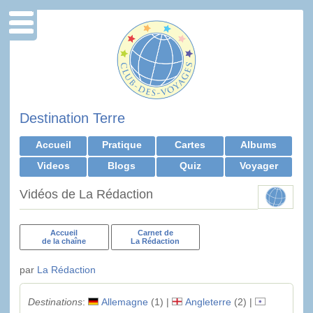
Destination Terre
Accueil
Pratique
Cartes
Albums
Videos
Blogs
Quiz
Voyager
Vidéos de La Rédaction
Accueil
Carnet de
de la chaîne
La Rédaction
par
La Rédaction
Destinations
:
Allemagne
(1) |
Angleterre
(2) |