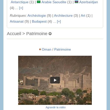
Antarctique
(1) |
Arabie Saoudite
(1) |
Azerbaïdjan
(4) ...
[+]
Rubriques
:
Archéologie
(9) |
Architecture
(3) |
Art
(1) |
Artisanat
(9) |
Budapest
(4) ...
[+]
Accueil > Patrimoine
Oman
/
Patrimoine
Agrandir la vidéo