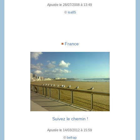
Ajoutée le 28/07/2008 à 13:49
©
isa85
France
Suivez le chemin !
Ajoutée le 14/03/2012 à 15:59
©
befrap