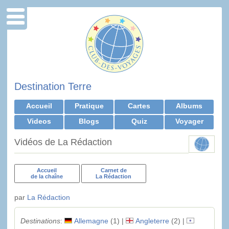
Destination Terre
Accueil
Pratique
Cartes
Albums
Videos
Blogs
Quiz
Voyager
Vidéos de La Rédaction
Accueil
Carnet de
de la chaîne
La Rédaction
par
La Rédaction
Destinations
:
Allemagne
(1) |
Angleterre
(2) |