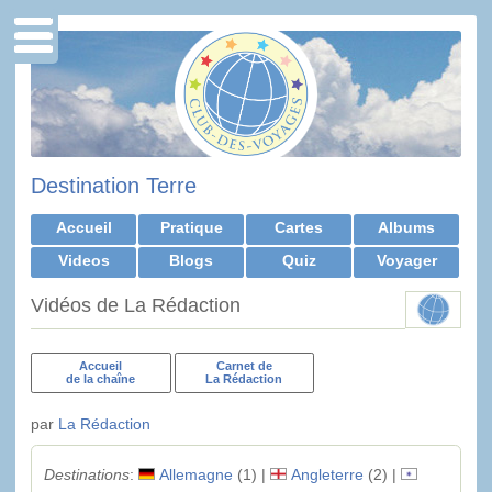
Destination Terre
Accueil
Pratique
Cartes
Albums
Videos
Blogs
Quiz
Voyager
Vidéos de La Rédaction
Accueil
Carnet de
de la chaîne
La Rédaction
par
La Rédaction
Destinations
:
Allemagne
(1) |
Angleterre
(2) |