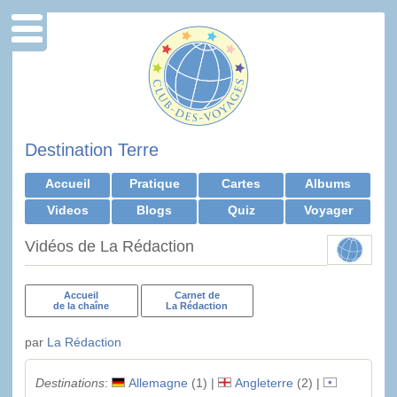
Destination Terre
Accueil
Pratique
Cartes
Albums
Videos
Blogs
Quiz
Voyager
Vidéos de La Rédaction
Accueil
Carnet de
de la chaîne
La Rédaction
par
La Rédaction
Destinations
:
Allemagne
(1) |
Angleterre
(2) |