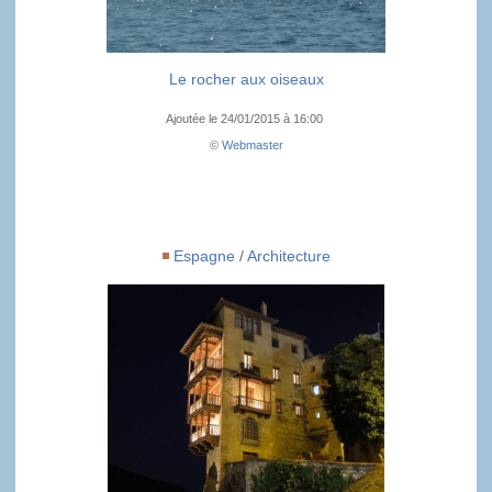
Le rocher aux oiseaux
Ajoutée le 24/01/2015 à 16:00
©
Webmaster
Espagne
/
Architecture