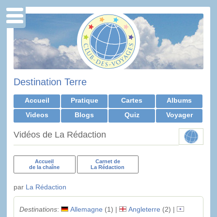
Destination Terre
Accueil
Pratique
Cartes
Albums
Videos
Blogs
Quiz
Voyager
Vidéos de La Rédaction
Accueil
Carnet de
de la chaîne
La Rédaction
par
La Rédaction
Destinations
:
Allemagne
(1) |
Angleterre
(2) |