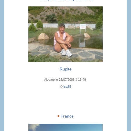
Rupite
Ajoutée le 28/07/2008 à 13:49
©
isa85
France