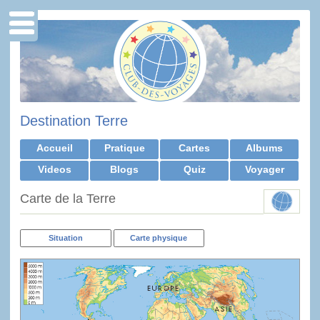
Destination Terre
Accueil
Pratique
Cartes
Albums
Videos
Blogs
Quiz
Voyager
Carte de la Terre
Situation
Carte physique