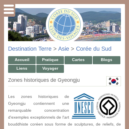
Destination Terre
>
Asie
>
Corée du Sud
Accueil
Pratique
Cartes
Blogs
Liens
Voyager
Zones historiques de Gyeongju
Les zones historiques de
Gyeongju contiennent une
remarquable concentration
d'exemples exceptionnels de l'art
bouddhiste coréen sous forme de sculptures, de reliefs, de