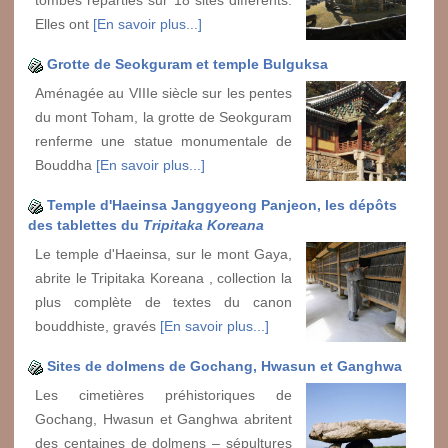
tombes réparties sur 18 sites différents.
Elles ont
[En savoir plus...]
Grotte de Seokguram et temple Bulguksa
Aménagée au VIIIe siècle sur les pentes
du mont Toham, la grotte de Seokguram
renferme une statue monumentale de
Bouddha
[En savoir plus...]
Temple d'Haeinsa Janggyeong Panjeon, les dépôts
des tablettes du
Tripitaka Koreana
Le temple d'Haeinsa, sur le mont Gaya,
abrite le Tripitaka Koreana , collection la
plus complète de textes du canon
bouddhiste, gravés
[En savoir plus...]
Sites de dolmens de Gochang, Hwasun et Ganghwa
Les cimetières préhistoriques de
Gochang, Hwasun et Ganghwa abritent
des centaines de dolmens – sépultures