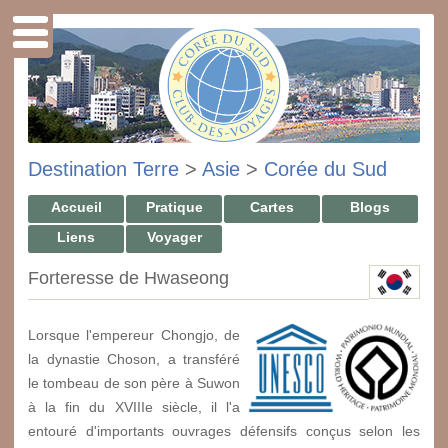
Destination Terre
>
Asie
>
Corée du Sud
Accueil
Pratique
Cartes
Blogs
Liens
Voyager
Forteresse de Hwaseong
Lorsque l'empereur Chongjo, de
la dynastie Choson, a transféré
le tombeau de son père à Suwon
à la fin du XVIII
e
siècle, il l'a
entouré d'importants ouvrages défensifs conçus selon les