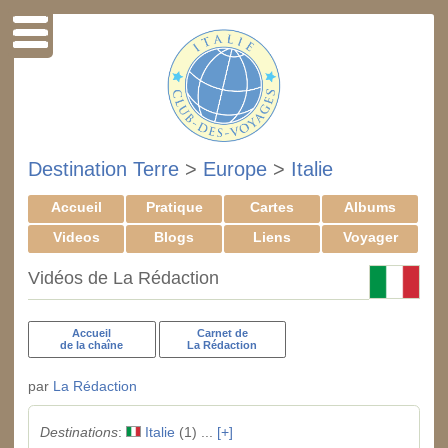
Destination Terre
>
Europe
>
Italie
Accueil
Pratique
Cartes
Albums
Videos
Blogs
Liens
Voyager
Vidéos de La Rédaction
Accueil
Carnet de
de la chaîne
La Rédaction
par
La Rédaction
Destinations
:
Italie
(1) ...
[+]