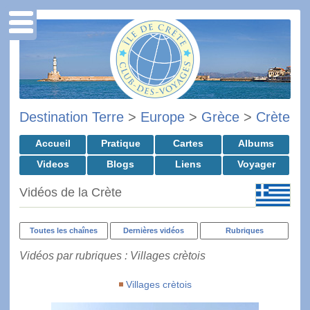
Destination Terre
>
Europe
>
Grèce
>
Crète
Accueil
Pratique
Cartes
Albums
Videos
Blogs
Liens
Voyager
Vidéos de la Crète
Toutes les chaînes
Dernières vidéos
Rubriques
Vidéos par rubriques : Villages crètois
Villages crètois