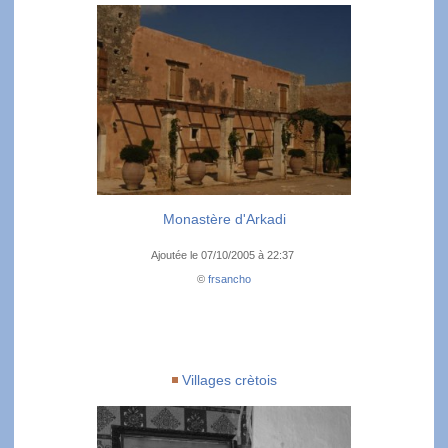
Monastère d'Arkadi
Ajoutée le 07/10/2005 à 22:37
©
frsancho
Villages crètois