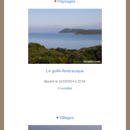
Paysages
Le golfe Ambracique
Ajoutée le 11/10/2014 à 22:54
©
euratlas
Villages