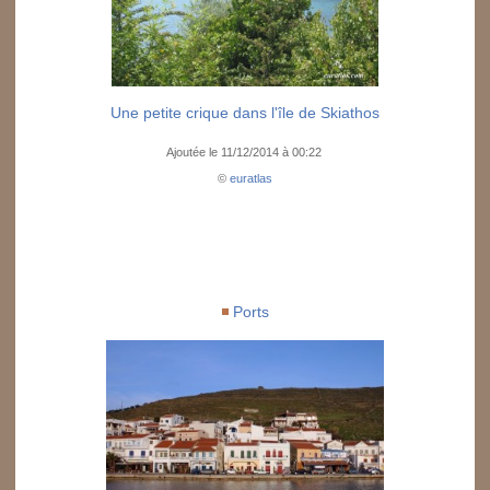
Une petite crique dans l'île de Skiathos
Ajoutée le 11/12/2014 à 00:22
©
euratlas
Ports