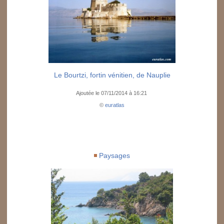
Le Bourtzi, fortin vénitien, de Nauplie
Ajoutée le 07/11/2014 à 16:21
©
euratlas
Paysages