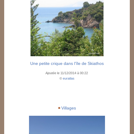
Une petite crique dans l'île de Skiathos
Ajoutée le 11/12/2014 à 00:22
©
euratlas
Villages