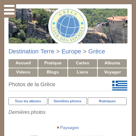
Destination Terre
>
Europe
>
Grèce
Accueil
Pratique
Cartes
Albums
Videos
Blogs
Liens
Voyager
Photos de la Grèce
Tous les albums
Dernières photos
Rubriques
Dernières photos
Paysages