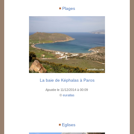
Plages
La baie de Képhalas à Paros
Ajoutée le 11/12/2014 à 00:09
©
euratlas
Eglises