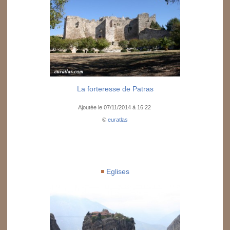
La forteresse de Patras
Ajoutée le 07/11/2014 à 16:22
©
euratlas
Eglises