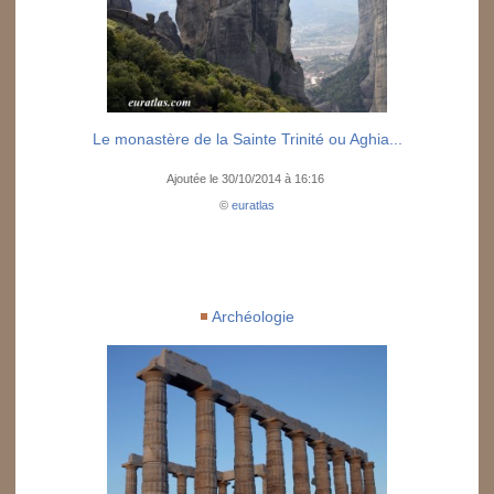
Le monastère de la Sainte Trinité ou Aghia...
Ajoutée le 30/10/2014 à 16:16
©
euratlas
Archéologie