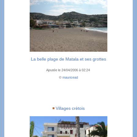
La belle plage de Matala et ses grottes
Ajoutée le 24/04/2006 à 02:24
©
mauricead
Villages crètois