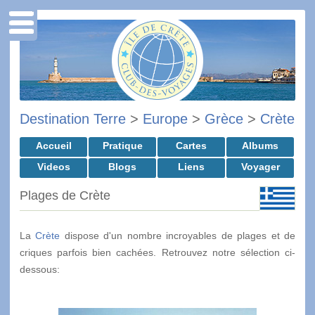
Destination Terre
>
Europe
>
Grèce
>
Crète
Accueil
Pratique
Cartes
Albums
Videos
Blogs
Liens
Voyager
Plages de Crète
La
Crète
dispose d'un nombre incroyables de plages et de
criques parfois bien cachées. Retrouvez notre sélection ci-
dessous: