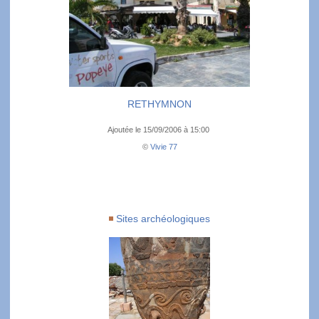
RETHYMNON
Ajoutée le 15/09/2006 à 15:00
©
Vivie 77
Sites archéologiques