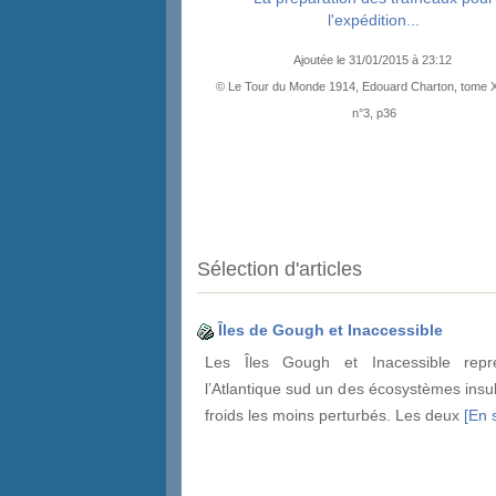
l'expédition...
Ajoutée le 31/01/2015 à 23:12
© Le Tour du Monde 1914, Edouard Charton, tome 
n°3, p36
Sélection d'articles
Îles de Gough et Inaccessible
Les Îles Gough et Inacessible repr
l’Atlantique sud un des écosystèmes insu
froids les moins perturbés. Les deux
[En s