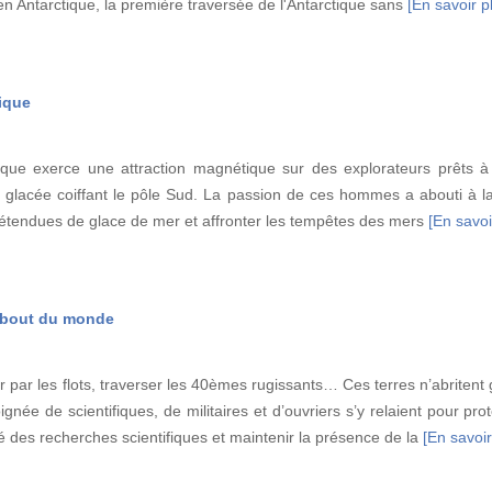
en Antarctique, la première traversée de l'Antarctique sans
[En savoir pl
tique
tique exerce une attraction magnétique sur des explorateurs prêts à 
ta glacée coiffant le pôle Sud. La passion de ces hommes a abouti à l
s étendues de glace de mer et affronter les tempêtes des mers
[En savoir
u bout du monde
ler par les flots, traverser les 40èmes rugissants… Ces terres n’abritent
ée de scientifiques, de militaires et d’ouvriers s’y relaient pour prot
té des recherches scientifiques et maintenir la présence de la
[En savoir