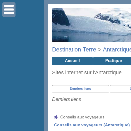
Destination Terre
>
Antarctiqu
Accueil
Pratique
Sites internet sur l'Antarctique
Derniers liens
Derniers liens
Conseils aux voyageurs
Conseils aux voyageurs (Antarctique)