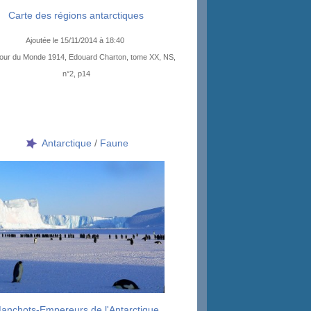
Carte des régions antarctiques
Ajoutée le 15/11/2014 à 18:40
our du Monde 1914, Edouard Charton, tome XX, NS,
n°2, p14
Antarctique
/
Faune
anchots-Empereurs de l'Antarctique