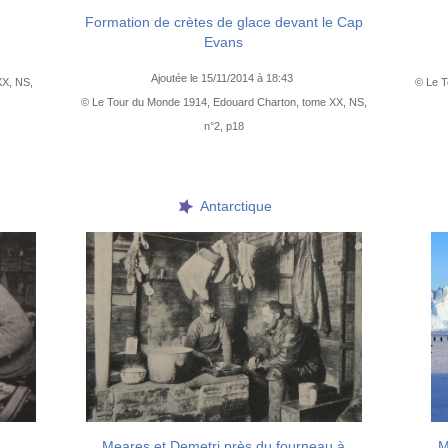
Formation de crètes de glace devant le Cap
Evans
Ajoutée le 15/11/2014 à 18:43
XX, NS,
© Le T
© Le Tour du Monde 1914, Edouard Charton, tome XX, NS,
n°2, p18
Antarctique
Meares et Demetri près du fourneau à
M