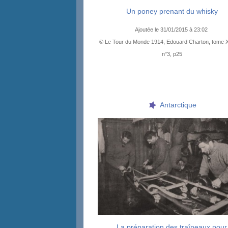
Un poney prenant du whisky
Ajoutée le 31/01/2015 à 23:02
© Le Tour du Monde 1914, Edouard Charton, tome 
n°3, p25
Antarctique
La préparation des traîneaux pour