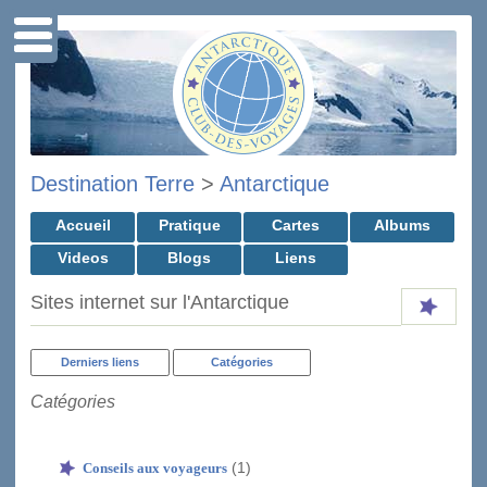
Destination Terre
>
Antarctique
Accueil
Pratique
Cartes
Albums
Videos
Blogs
Liens
Sites internet sur l'Antarctique
Derniers liens
Catégories
Catégories
(1)
Conseils aux voyageurs