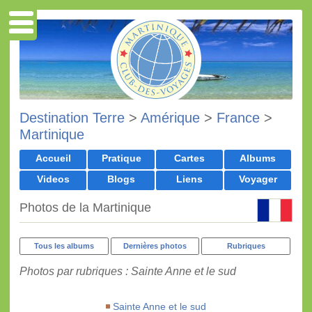
Destination Terre
>
Amérique
>
France
>
Martinique
Accueil
Pratique
Cartes
Albums
Videos
Blogs
Liens
Voyager
Photos de la Martinique
Tous les albums
Dernières photos
Rubriques
Photos par rubriques : Sainte Anne et le sud
Sainte Anne et le sud