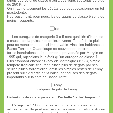
tandis que celui de classe 5 aura des vents soutenus de plus
de 250 Km/h.
On imagine aisément les dégâts que peut occasionner un tel
mastodonte.
Heureusement, pour nous, les ouragans de classe 5 sont les
moins fréquents.
Les ouragans de catégorie 3 à 5 sont qualifiés d'intenses
à causes de la puissance de leurs vents. Toutefois, la pluie
peut se montrer tout aussi impitoyable. Ainsi, les habitants de
Basse-Terre en Guadeloupe se souviennent encore des
fortes inondations et éboulements provoqués par Marylin en
1995 qui, rappelons le, n'était qu'un ouragan de classe 1!
Plus étonnant encore : Cindy en Martinique (1993), simple
tempête tropicale fit autant, sinon plus de dégâts par ses
seules pluies torrentielles, enfin les simples restes de Lenny,
present sur St Martin et St Barth, ont causés des dégâts
importants sur la côte de Basse Terre.
Quelques dégats de Lenny.
Définition des catégories sur l'échelle Saffir-Simpson:
Catégorie 1 :
Dommages surtout aux arbustes, aux
arbres, au feuillage et aux résidences sans fondations. Aucun