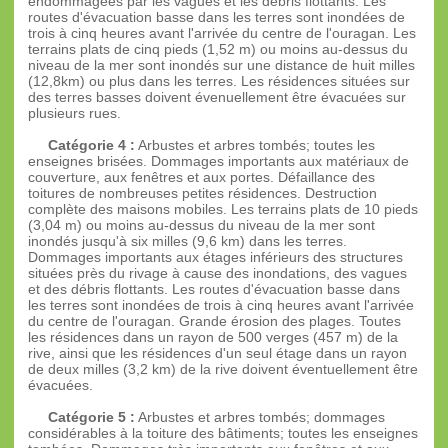
endommagées par les vagues et les débris flottants. Les
routes d'évacuation basse dans les terres sont inondées de
trois à cinq heures avant l'arrivée du centre de l'ouragan. Les
terrains plats de cinq pieds (1,52 m) ou moins au-dessus du
niveau de la mer sont inondés sur une distance de huit milles
(12,8km) ou plus dans les terres. Les résidences situées sur
des terres basses doivent évenuellement être évacuées sur
plusieurs rues.
Catégorie 4 :
Arbustes et arbres tombés; toutes les
enseignes brisées. Dommages importants aux matériaux de
couverture, aux fenêtres et aux portes. Défaillance des
toitures de nombreuses petites résidences. Destruction
complète des maisons mobiles. Les terrains plats de 10 pieds
(3,04 m) ou moins au-dessus du niveau de la mer sont
inondés jusqu'à six milles (9,6 km) dans les terres.
Dommages importants aux étages inférieurs des structures
situées près du rivage à cause des inondations, des vagues
et des débris flottants. Les routes d'évacuation basse dans
les terres sont inondées de trois à cinq heures avant l'arrivée
du centre de l'ouragan. Grande érosion des plages. Toutes
les résidences dans un rayon de 500 verges (457 m) de la
rive, ainsi que les résidences d'un seul étage dans un rayon
de deux milles (3,2 km) de la rive doivent éventuellement être
évacuées.
Catégorie 5 :
Arbustes et arbres tombés; dommages
considérables à la toiture des bâtiments; toutes les enseignes