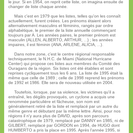
le jour. Si en 1954, on reprit cette liste, on imagina ensuite de
changer de liste chaque année.
Mais c'est en 1979 que les listes, telles qu'on les connaît
actuellement, furent créées. Les prénoms étaient alors
alternativement masculins et féminins, rangés par ordre
alphabétique, le premier de la liste annuelle commençant
toujours par A. Les années paires, le premier prénom est
masculin (ALLEN, ALBERTO, ARTHUR, ...) ; les années
impaires, il est féminin (ANA, ARLENE, ALICIA, ...).
Dans notre zone, c'est le centre régional responsable
techniquement, le N.H.C. de Miami (National Hurricane
Center) qui propose ces listes aux membres du Comité des
Ouragans de la région. Six listes ont été établies et sont
reprises cycliquement tous les 6 ans. La liste de 1995 était la
même que celle de 1989 ; celle de 1998 reprend les prénoms
de 1992 et 1986. Elle sera de nouveau utilisée en 2004.
Toutefois, lorsque, par sa violence, les victimes qu'il a
entraîné, les dégâts provoqués, un cyclone a acquis une
renommée particulière et fâcheuse, son nom est
généralement retiré de la liste et remplacé par un autre du
même genre et débutant par la même lettre. Ainsi, pour nos
régions il n'y aura plus de DAVID, après son parcours
catastrophique de 1979, remplacé par DANNY en 1985, ni de
GILBERT, remplacé par GORDON en 1994, de HUGO dont
HUMBERTO a pris la place en 1995. Après l'année 1995, si