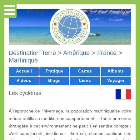
Destination Terre
>
Amérique
>
France
>
Martinique
Accueil
Pratique
Cartes
Albums
Videos
Blogs
Liens
Voyager
Les cyclones
A l'approche de l'hivernage, la population martiniquaise voire
même antillaise modifie son comportement… Toute personne
étrangère à cet environnement ne peut s'en rendre compte ;
c'est sous-jacent, insidieux… Bien sûr, chacun continue ses