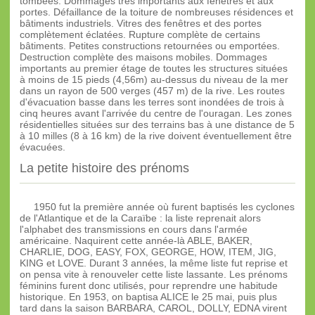
tombées. Dommages très importants aux fenêtres et aux
portes. Défaillance de la toiture de nombreuses résidences et
bâtiments industriels. Vitres des fenêtres et des portes
complètement éclatées. Rupture complète de certains
bâtiments. Petites constructions retournées ou emportées.
Destruction complète des maisons mobiles. Dommages
importants au premier étage de toutes les structures situées
à moins de 15 pieds (4,56m) au-dessus du niveau de la mer
dans un rayon de 500 verges (457 m) de la rive. Les routes
d'évacuation basse dans les terres sont inondées de trois à
cinq heures avant l'arrivée du centre de l'ouragan. Les zones
résidentielles situées sur des terrains bas à une distance de 5
à 10 milles (8 à 16 km) de la rive doivent éventuellement être
évacuées.
La petite histoire des prénoms
1950 fut la première année où furent baptisés les cyclones
de l'Atlantique et de la Caraïbe : la liste reprenait alors
l'alphabet des transmissions en cours dans l'armée
américaine. Naquirent cette année-là ABLE, BAKER,
CHARLIE, DOG, EASY, FOX, GEORGE, HOW, ITEM, JIG,
KING et LOVE. Durant 3 années, la même liste fut reprise et
on pensa vite à renouveler cette liste lassante. Les prénoms
féminins furent donc utilisés, pour reprendre une habitude
historique. En 1953, on baptisa ALICE le 25 mai, puis plus
tard dans la saison BARBARA, CAROL, DOLLY, EDNA virent