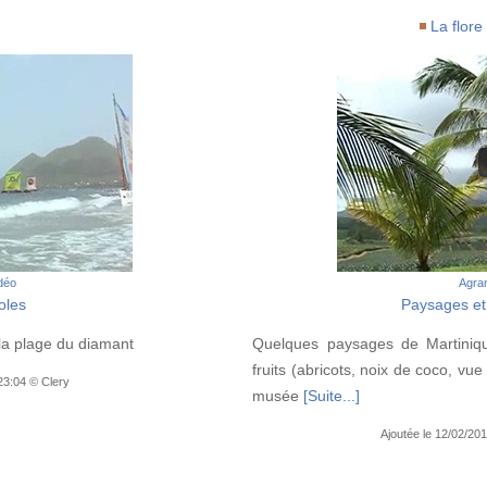
La flore
idéo
Agran
oles
Paysages e
la plage du diamant
Quelques paysages de Martiniqu
fruits (abricots, noix de coco, vue
23:04 © Clery
musée
[Suite...]
Ajoutée le 12/02/20