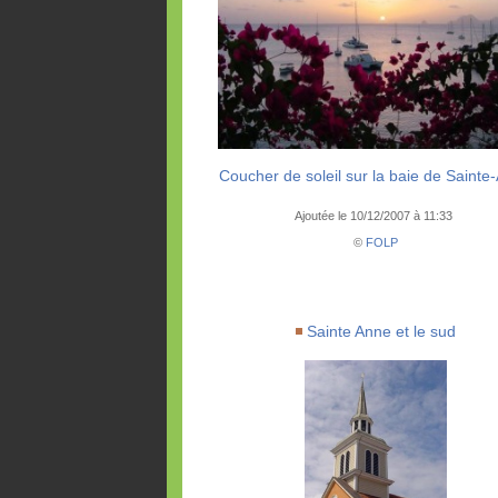
Coucher de soleil sur la baie de Sainte
Ajoutée le 10/12/2007 à 11:33
©
FOLP
Sainte Anne et le sud