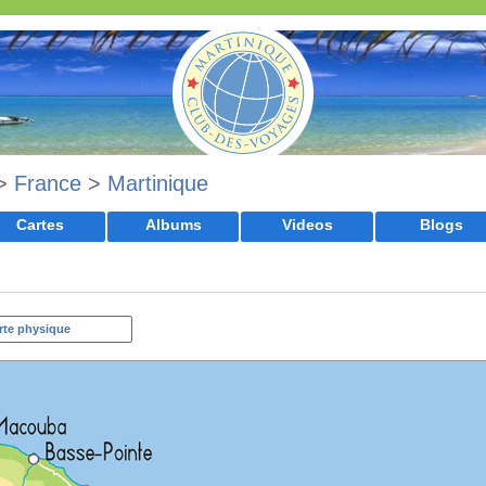
>
France
>
Martinique
Cartes
Albums
Videos
Blogs
rte physique