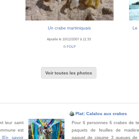
Un crabe martiniquais
Le 
Ajoutée le 10/12/2007 à 11:33
©
FOLP
Voir toutes les photos
Plat: Calalou aux crabes
t leur saint
Pour 6 personnes 6 crabes de ter
commune est
paquets de feuilles de madèr
t
[En savoir
paquet de ciguine 3 queues de