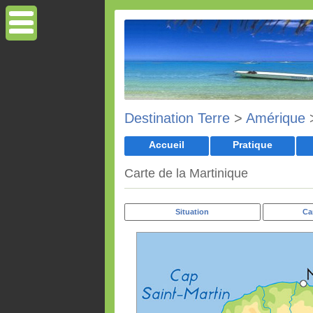
Destination Terre
>
Amérique
Accueil
Pratique
Carte de la Martinique
Situation
Ca