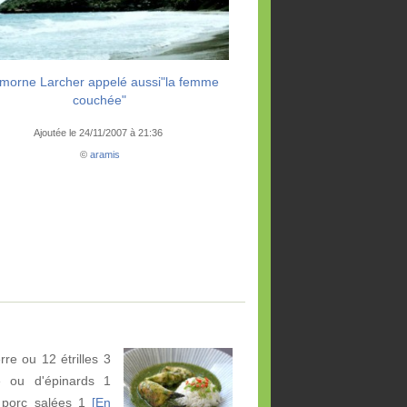
morne Larcher appelé aussi"la femme
couchée"
Ajoutée le 24/11/2007 à 21:36
©
aramis
re ou 12 étrilles 3
e ou d'épinards 1
 porc salées 1
[En