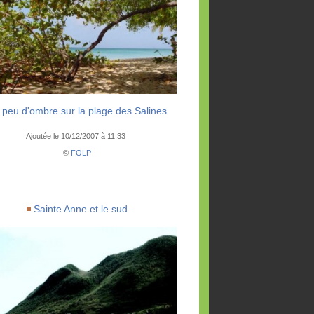
 peu d'ombre sur la plage des Salines
Ajoutée le 10/12/2007 à 11:33
©
FOLP
Sainte Anne et le sud