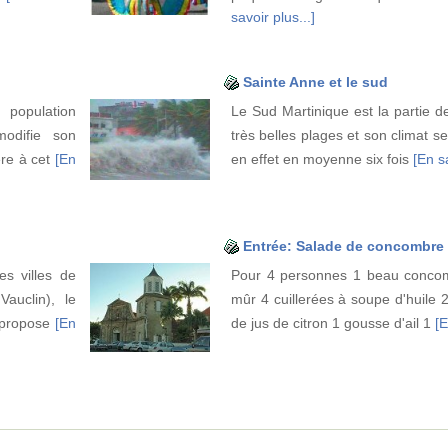
savoir plus...]
Sainte Anne et le sud
population
Le Sud Martinique est la partie d
modifie son
très belles plages et son climat sec
re à cet
[En
en effet en moyenne six fois
[En sa
Entrée: Salade de concombre 
es villes de
Pour 4 personnes 1 beau concom
auclin), le
mûr 4 cuillerées à soupe d'huile 
 propose
[En
de jus de citron 1 gousse d'ail 1
[E