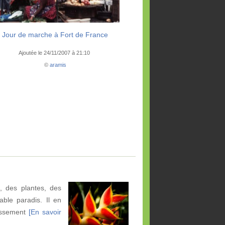
Jour de marche à Fort de France
Ajoutée le 24/11/2007 à 21:10
©
aramis
, des plantes, des
table paradis. Il en
uissement
[En savoir