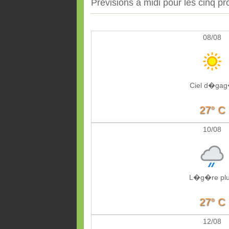
Prévisions à midi pour les cinq pr
08/08
Ciel d�ga
27° C
10/08
L�g�re plu
27° C
12/08