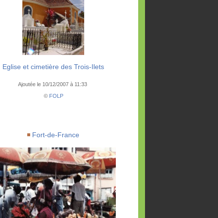
Eglise et cimetière des Trois-Ilets
Ajoutée le 10/12/2007 à 11:33
©
FOLP
Fort-de-France