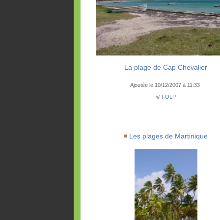
La plage de Cap Chevalier
Ajoutée le 10/12/2007 à 11:33
©
FOLP
Les plages de Martinique