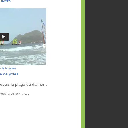
Divers
dir la vidéo
e de yoles
epuis la plage du diamant
/2010 à 23:04 © Clery