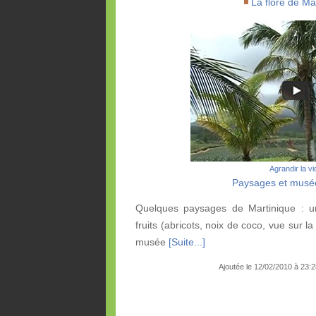
La flore de Ma
Agrandir la v
Paysages et musé
Quelques paysages de Martinique : u
fruits (abricots, noix de coco, vue sur la
musée
[Suite...]
Ajoutée le 12/02/2010 à 23: