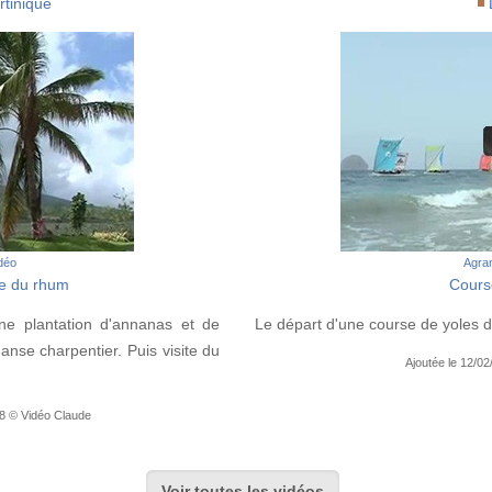
rtinique
idéo
Agran
e du rhum
Cours
ne plantation d'annanas et de
Le départ d'une course de yoles d
 anse charpentier. Puis visite du
Ajoutée le 12/02
28 © Vidéo Claude
Voir toutes les vidéos