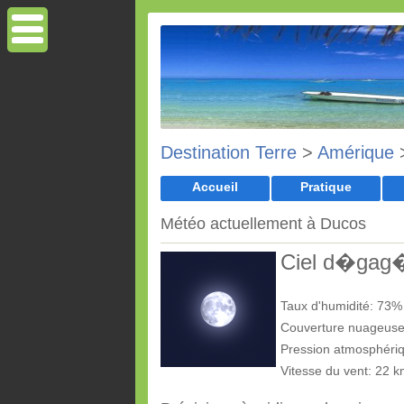
Destination Terre
>
Amérique
Accueil
Pratique
Météo actuellement à Ducos
Ciel d�ga
Taux d'humidité: 73%
Couverture nuageus
Pression atmosphéri
Vitesse du vent: 22 k