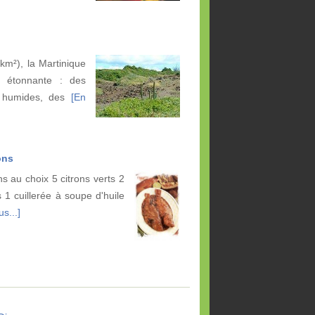
 km²), la Martinique
e étonnante : des
s humides, des
[En
ons
 au choix 5 citrons verts 2
1 cuillerée à soupe d'huile
us...]