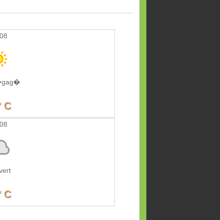
/08
d�gag�
° C
/08
vert
° C