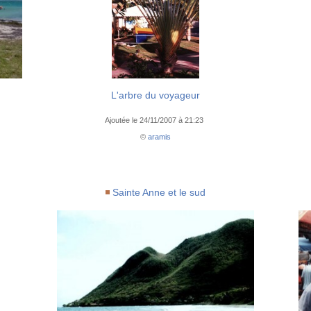
L'arbre du voyageur
Ajoutée le 24/11/2007 à 21:23
©
aramis
Sainte Anne et le sud