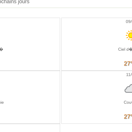
ochains jours
09
g�
Ciel 
27
11
ie
Cou
27