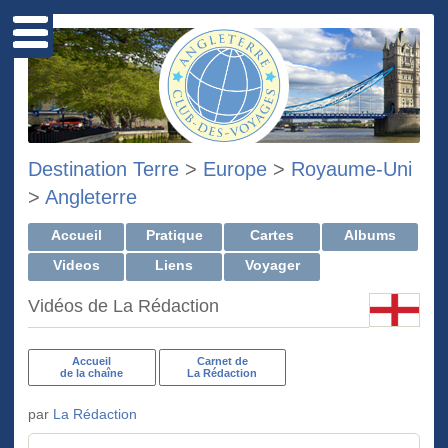
Destination Terre
>
Europe
>
Royaume-Uni
>
Angleterre
Accueil
Pratique
Cartes
Albums
Videos
Liens
Voyager
Vidéos de La Rédaction
Accueil
Carnet de
de la chaîne
La Rédaction
par
La Rédaction