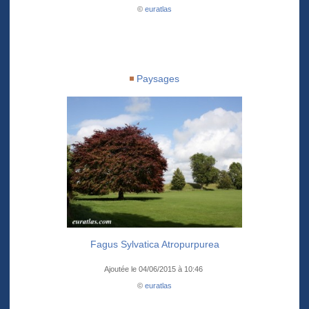
©
euratlas
Paysages
Fagus Sylvatica Atropurpurea
Ajoutée le 04/06/2015 à 10:46
©
euratlas