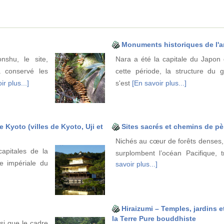
Monuments historiques de l'
shu, le site,
Nara a été la capitale du Japon
a conservé les
cette période, la structure du 
ir plus...]
s'est
[En savoir plus...]
Kyoto (villes de Kyoto, Uji et
Sites sacrés et chemins de pè
Nichés au cœur de forêts denses, 
apitales de la
surplombent l’océan Pacifique, t
e impériale du
savoir plus...]
Hiraizumi – Temples, jardins 
la Terre Pure bouddhiste
si que le cadre