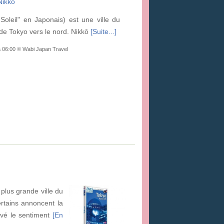
Nikko
Soleil" en Japonais) est une ville du
de Tokyo vers le nord. Nikkō
[Suite...]
à 06:00 © Wabi Japan Travel
 plus grande ville du
rtains annoncent la
ouvé le sentiment
[En