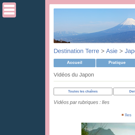
Destination Terre
>
Asie
>
Jap
Accueil
Pratique
Vidéos du Japon
Toutes les chaînes
Der
Vidéos par rubriques : Iles
Iles