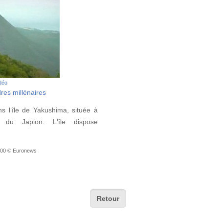
idéo
dres millénaires
s l‘île de Yakushima, située à
el du Japion. L'île dispose
7:00 © Euronews
Retour