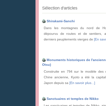
Sélection d'articles
Shirakami-Sanchi
Dans les montagnes du nord de Hon
dépourvu de routes et de sentiers, 
derniers peuplements vierges de
[En savo
Monuments historiques de l'ancienne 
Otsu)
Construite en 794 sur le modèle des c
Chine ancienne, Kyoto a été la capital
Japon depuis sa
[En savoir plus...]
Sanctuaires et temples de Nikko
Les sanctuaires et temples de Nikko, ain