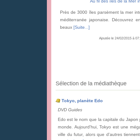
Au fil des îles de la Mer 
Près de 3000 îles parsèment la mer in
méditerranée japonaise. Découvrez e
beaux
[Suite...]
Ajoutée le 24/02/2015 à 0
Sélection de la médiathèque
Tokyo, planète Edo
DVD Guides
Edo est le nom que la capitale du Japon p
monde. Aujourd'hui, Tokyo est une mégap
ville du futur, alors que d'autres tienne