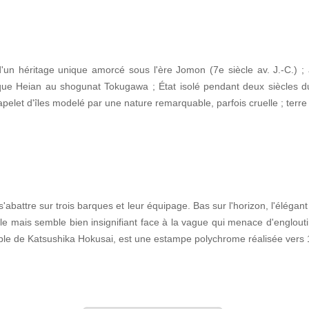
e d'un héritage unique amorcé sous l'ère Jomon (7e siècle av. J.-C.) ;
que Heian au shogunat Tokugawa ; État isolé pendant deux siècles d
pelet d'îles modelé par une nature remarquable, parfois cruelle ; terr
abattre sur trois barques et leur équipage. Bas sur l'horizon, l'élégant
 mais semble bien insignifiant face à la vague qui menace d'englouti
ble de Katsushika Hokusai, est une estampe polychrome réalisée vers