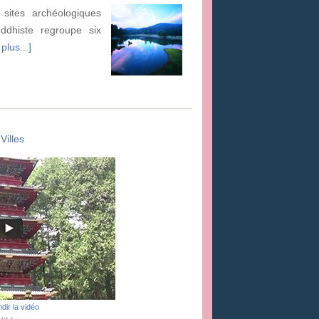
 sites archéologiques
ddhiste regroupe six
plus...]
Villes
dir la vidéo