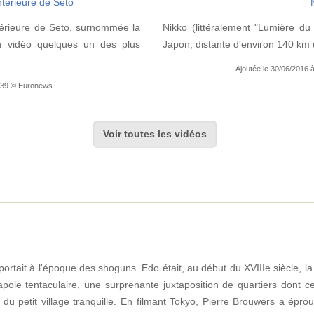
intérieure de Seto
térieure de Seto, surnommée la
Nikkō (littéralement "Lumière du 
n vidéo quelques un des plus
Japon, distante d'environ 140 km 
Ajoutée le 30/06/2016 
7:39 © Euronews
Voir toutes les vidéos
ortait à l'époque des shoguns. Edo était, au début du XVIIIe siècle, la
ole tentaculaire, une surprenante juxtaposition de quartiers dont ce
nt du petit village tranquille. En filmant Tokyo, Pierre Brouwers a épr