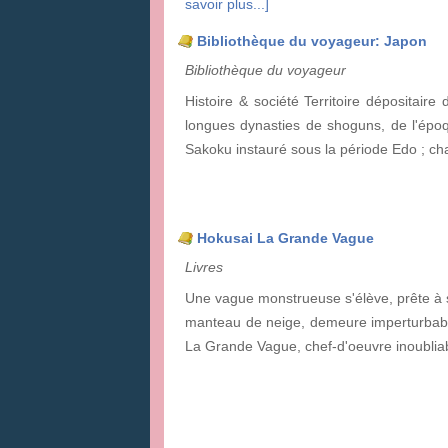
savoir plus...]
Bibliothèque du voyageur: Japon
Bibliothèque du voyageur
Histoire & société Territoire dépositair
longues dynasties de shoguns, de l'épo
Sakoku instauré sous la période Edo ; cha
Hokusai La Grande Vague
Livres
Une vague monstrueuse s'élève, prête à s'
manteau de neige, demeure imperturbable
La Grande Vague, chef-d'oeuvre inoublia