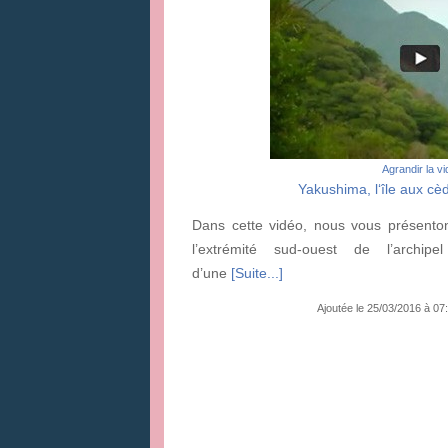
Agrandir la v
Yakushima, l‘île aux cè
Dans cette vidéo, nous vous présenton
l’extrémité sud-ouest de l’archip
d’une
[Suite...]
Ajoutée le 25/03/2016 à 0