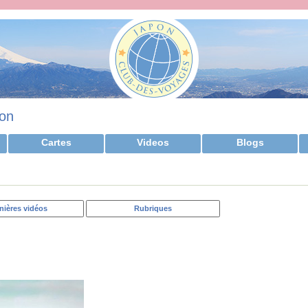
on
Cartes
Videos
Blogs
nières vidéos
Rubriques