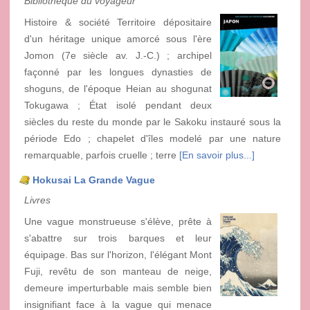
Bibliothèque du voyageur
Histoire & société Territoire dépositaire
d'un héritage unique amorcé sous l'ère
Jomon (7e siècle av. J.-C.) ; archipel
façonné par les longues dynasties de
shoguns, de l'époque Heian au shogunat
Tokugawa ; État isolé pendant deux
siècles du reste du monde par le Sakoku instauré sous la
période Edo ; chapelet d'îles modelé par une nature
remarquable, parfois cruelle ; terre
[En savoir plus...]
Hokusai La Grande Vague
Livres
Une vague monstrueuse s'élève, prête à
s'abattre sur trois barques et leur
équipage. Bas sur l'horizon, l'élégant Mont
Fuji, revêtu de son manteau de neige,
demeure imperturbable mais semble bien
insignifiant face à la vague qui menace