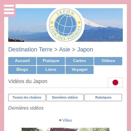
Destination Terre
>
Asie
>
Japon
Accueil
Pratique
Cartes
Videos
Blogs
Liens
Voyager
Vidéos du Japon
Toutes les chaînes
Dernières vidéos
Rubriques
Dernières vidéos
Villes