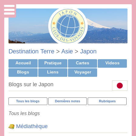
Destination Terre
>
Asie
>
Japon
Accueil
Pratique
Cartes
Videos
Blogs
Liens
Voyager
Blogs sur le Japon
Tous les blogs
Dernières notes
Rubriques
Tous les blogs
Médiathèque