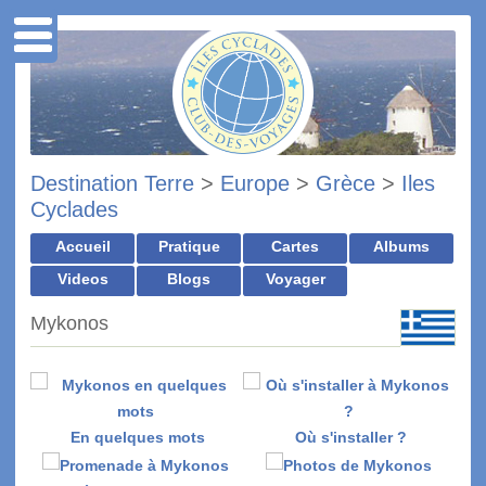
Destination Terre
>
Europe
>
Grèce
>
Iles
Cyclades
Accueil
Pratique
Cartes
Albums
Videos
Blogs
Voyager
Mykonos
En quelques mots
Où s'installer ?