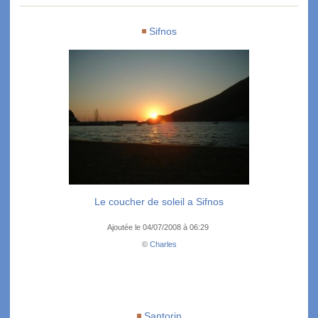
Sifnos
Le coucher de soleil a Sifnos
Ajoutée le 04/07/2008 à 06:29
©
Charles
Santorin