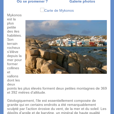
Où se promener ?
Galerie photos
Mykonos
est la
plus
petite
des iles
habitées.
Son
terrain
rocheux
s'élève
depuis la
mer pour
former
collines
et
vallons
dont les
deux
points les plus élevés forment deux petites montagnes de 369
et 392 mètres d'altitude.
Géologiquement, l'ile est essentiellement composée de
granite qui en certains endroits a été remarquablement
sculpté par l'action érosive du vent, de la mer et du soleil. Les
dépôts d'argile et de barytine, un minéral de haute qualité