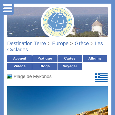
Destination Terre
>
Europe
>
Grèce
>
Iles
Cyclades
Accueil
Pratique
Cartes
Albums
Videos
Blogs
Voyager
Plage de Mykonos