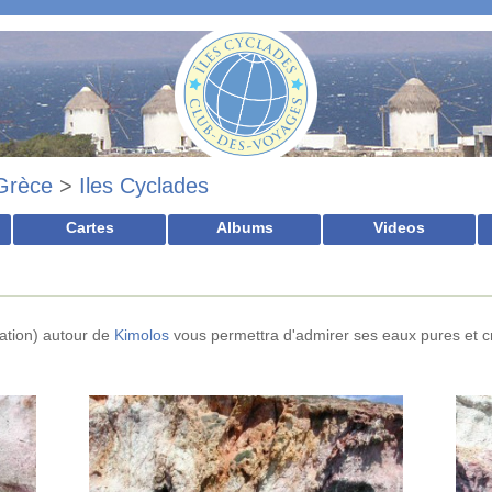
Grèce
>
Iles Cyclades
Cartes
Albums
Videos
ation) autour de
Kimolos
vous permettra d'admirer ses eaux pures et crist