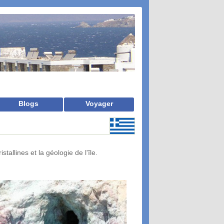
Blogs
Voyager
allines et la géologie de l'île.