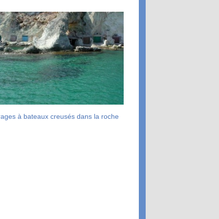
ages à bateaux creusés dans la roche