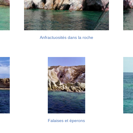
Anfractuosités dans la roche
Falaises et éperons