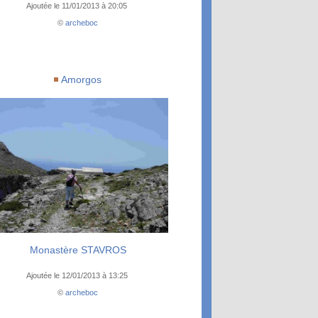
Ajoutée le 11/01/2013 à 20:05
©
archeboc
Amorgos
Monastère STAVROS
Ajoutée le 12/01/2013 à 13:25
©
archeboc