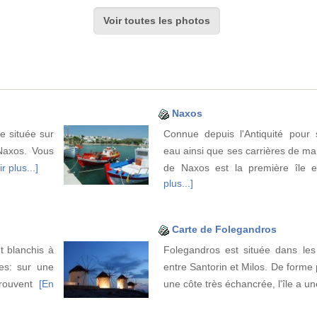
Voir toutes les photos
Naxos
re située sur
Connue depuis l'Antiquité pour
 Naxos. Vous
eau ainsi que ses carrières de marb
r plus...]
de Naxos est la première île e
plus...]
Carte de Folegandros
 blanchis à
Folegandros est située dans le
tes: sur une
entre Santorin et Milos. De forme
trouvent
[En
une côte très échancrée, l'île a u