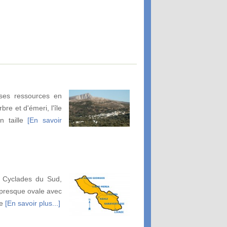
 ses ressources en
re et d'émeri, l'île
n taille
[En savoir
s Cyclades du Sud,
 presque ovale avec
ne
[En savoir plus...]